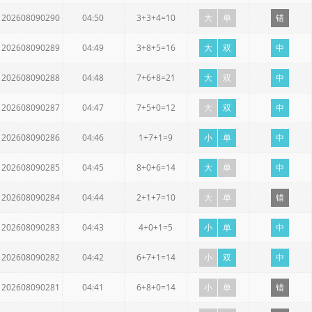
202608090290
04:50
3+3+4=10
大
单
错
202608090289
04:49
3+8+5=16
大
双
中
202608090288
04:48
7+6+8=21
大
双
中
202608090287
04:47
7+5+0=12
大
双
中
202608090286
04:46
1+7+1=9
小
单
中
202608090285
04:45
8+0+6=14
大
单
中
202608090284
04:44
2+1+7=10
大
单
错
202608090283
04:43
4+0+1=5
小
单
中
202608090282
04:42
6+7+1=14
小
双
中
202608090281
04:41
6+8+0=14
小
单
错