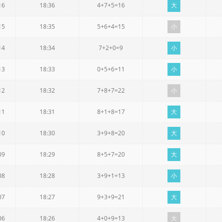
16
18:36
4+7+5=16
大
15
18:35
5+6+4=15
小
14
18:34
7+2+0=9
小
13
18:33
0+5+6=11
小
12
18:32
7+8+7=22
小
11
18:31
8+1+8=17
大
10
18:30
3+9+8=20
大
09
18:29
8+5+7=20
大
08
18:28
3+9+1=13
小
07
18:27
9+3+9=21
大
06
18:26
4+0+9=13
大