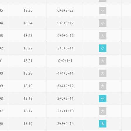
05
18:25
6+9+8=23
小
04
18:24
9+8+0=17
小
03
18:23
6+0+6=12
大
02
18:22
2+3+6=11
小
01
18:21
0+0+1=1
大
00
18:20
4+4+3=11
大
99
18:19
6+4+2=12
大
98
18:18
3+6+2=11
小
97
18:17
2+7+1=10
大
96
18:16
2+8+4=14
大