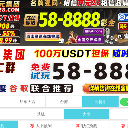
加拿大西
台湾
比特币
杀组
大小
预测
荐
太阳预测
荐
彩虹预测
荐