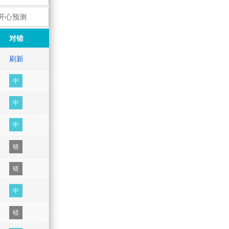
开心预测
对错
刷新
中
中
中
错
错
中
错