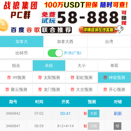
加拿大
加拿大西
台湾
比特币
开/关(广告)
组合
杀组
大小
单双
荐
99预测
荐
太阳预测
荐
彩虹预测
荐
神策预测
荐
聚云预测
荐
龙门预测
荐
大古预测
荐
开心预测
期号
时间
开奖
预测
对错
00
:
41
刷新
3466842
07:02
殺
大双
3466841
06:59
8+2+4=14
殺
大双
错