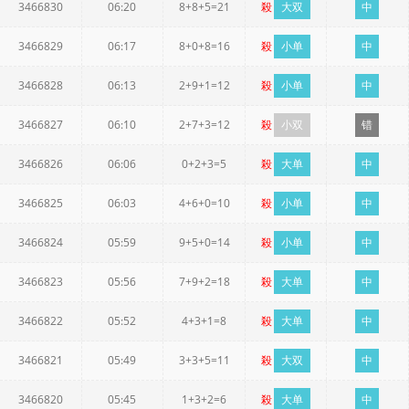
3466830
06:20
8+8+5=21
殺
大双
中
3466829
06:17
8+0+8=16
殺
小单
中
3466828
06:13
2+9+1=12
殺
小单
中
3466827
06:10
2+7+3=12
殺
小双
错
3466826
06:06
0+2+3=5
殺
大单
中
3466825
06:03
4+6+0=10
殺
小单
中
3466824
05:59
9+5+0=14
殺
小单
中
3466823
05:56
7+9+2=18
殺
大单
中
3466822
05:52
4+3+1=8
殺
大单
中
3466821
05:49
3+3+5=11
殺
大双
中
3466820
05:45
1+3+2=6
殺
大单
中