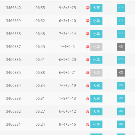
3466840
06:55
9+8+8=25
殺
大双
中
3466839
06:52
6+3+1=10
殺
小单
中
3466838
06:48
7+3+4=14
殺
小单
中
3466837
06:45
1+4+0=5
殺
小单
错
3466836
06:41
6+5+9=20
殺
小单
中
3466835
06:38
6+9+6=21
殺
大单
错
3466834
06:34
7+7+5=19
殺
大双
中
3466833
06:31
1+8+4=13
殺
大双
中
3466832
06:27
6+6+0=12
殺
大单
中
3466831
06:24
9+4+3=16
殺
小单
中