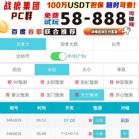
加拿大
加拿大西
台湾
比特币
开/关(广告)
组合
杀组
大小
单双
荐
99预测
荐
太阳预测
荐
彩虹预测
荐
神策预测
荐
聚云预测
荐
龙门预测
荐
大古预测
荐
开心预测
期号
时间
开奖
预测
对错
01
:
00
刷新
3466839
06:52
殺
小双
3466838
06:48
7+3+4=14
殺
小单
中