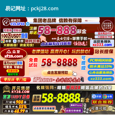
易记网址：pckj28.com